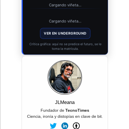
Cargando viñeta…
Cargando viñeta…
VER EN UNDERGROUND
Crítica gráfica: aquí no se predice el futuro, se le
toma la matrícula.
JLMeana
Fundador de
TecnoTimes
Ciencia, ironía y distopías en clave de bit.