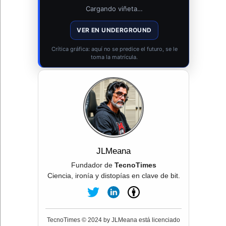
Cargando viñeta…
VER EN UNDERGROUND
Crítica gráfica: aquí no se predice el futuro, se le
toma la matrícula.
JLMeana
Fundador de
TecnoTimes
Ciencia, ironía y distopías en clave de bit.
TecnoTimes © 2024 by JLMeana está licenciado