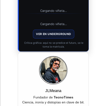
Cargando viñeta…
Cargando viñeta…
VER EN UNDERGROUND
Crítica gráfica: aquí no se predice el futuro, se le
toma la matrícula.
JLMeana
Fundador de
TecnoTimes
Ciencia, ironía y distopías en clave de bit.