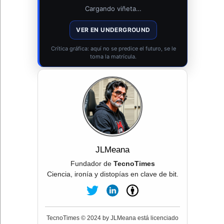
Cargando viñeta…
VER EN UNDERGROUND
Crítica gráfica: aquí no se predice el futuro, se le
toma la matrícula.
JLMeana
Fundador de
TecnoTimes
Ciencia, ironía y distopías en clave de bit.
TecnoTimes © 2024 by JLMeana está licenciado